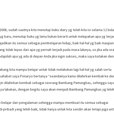
008, sudah saatnya kita menutup buku diary yg telah kita isi selama 12 bul
g baru, menutup buku yg lama bukan berarti untuk melupakan apa yg terja
jadikan itu semua sebagai pembelajaran hidup, baik hal-hal yg baik maupun
g tidak lepas dari apa yg pernah terjadi pada masa lalunya, so jika ada or
dapilah apa yg ada di depan Anda jika ingin sukses, maka saya katakan de
ang kita mampu belajar untuk tidak melakukan lagi hal-hal yg salah serta
sahabat saya Ponaryo bertanya “seandainya kamu dilahirkan kembali ke du
ngin dilahirkan kembali sebagai seorang Bambang Pamungkas, sehingga say
ya lakukan, dengan begitu saya akan menjadi Bambang Pamungkas yg lebih
belajar dari pengalaman sehingga mampu membuat itu semua sebagai
ribadi yang lebih baik, tidak hanya untuk kita sendiri akan tetapi juga un