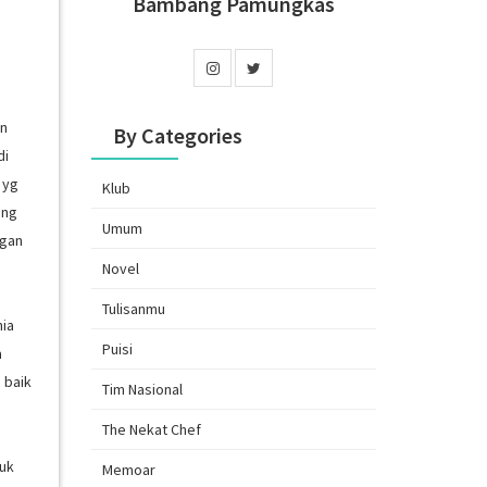
Bambang Pamungkas
an
By Categories
di
 yg
Klub
ang
Umum
ngan
Novel
Tulisanmu
nia
Puisi
a
 baik
Tim Nasional
The Nekat Chef
tuk
Memoar