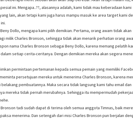
pesial ini. Mengapa..??, alasannya adalah, kami tidak mau keberadaan kami
yang lain, akan tetapi kami juga harus mampu masuk ke area target kami d
ini.
i Beny Dollo, mengapa kami pilih demikian. Pertama, orang awam tidak akan
alagi milik Charles Bronson, sehingga tidak akan menarik perhatian orang aw
spon nama Charles Bronson sebagai Beny Dollo, karena memang pelatih ka
dalam setiap cerita-ceritanya. Dengan demikian mereka akan segera men
girimkan permintaan pertemanan kepada semua pemain yang memiliki Faceb
u meminta persetujuan mereka untuk menerima Charles Bronson, karena m
 belakang pembuatannya. Maka secara tidak langsung kami tahu email dan
ya mereka tidak pernah merubahnya. Sehingga itu mempermudah pekerja
hehe.
s Bronson tadi sudah dapat di terima oleh semua anggota Timnas, baik mer
paksa menerima. Dan setengah dari misi Charles Bronson pun berjalan den