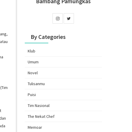
Bambang Pamungkas
dang,
By Categories
 atau
Klub
na
Umum
Novel
Tulisanmu
 (Tim
Puisi
Tim Nasional
t
The Nekat Chef
 dan
ada
Memoar