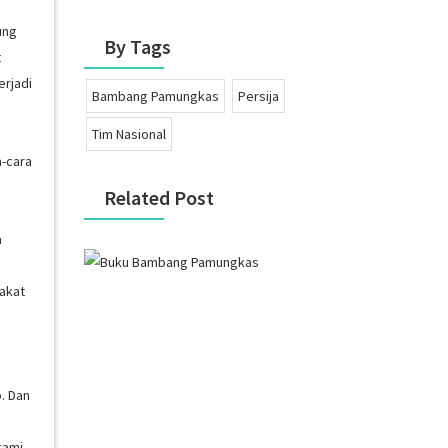
ung
By Tags
t
erjadi
Bambang Pamungkas
Persija
Tim Nasional
a
a-cara
Related Post
a
akat
. Dan
kami