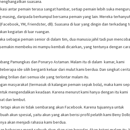
 menghangatkan suasana.
kasi antar pemain terasa sangat hambar, setiap pemain lebih suka mengur
ng-masing, daripada berkumpul bersama pemain yang lain. Mereka terhanyu
cebook, YM, Friendster, dll). Suasana di luar yang dingin dan terkadang t
an kegiatan di luar ruangan.
 maka sebagai pemain senior di dalam tim, dua manusia jahil tadi pun mencob
 semakin membeku ini mampu kembali dicairkan, yang tentunya dengan car
Bambang Pamungkas dan Ponaryo Astaman. Malam itu di dalam kamar, kami
berapa ide silih berganti keluar dari mulut kami berdua. Dan singkat cerit
ng brilian dari semua ide yang terlontar malam itu.
gan masyarakat (termasuk di kalangan pemain sepak bola), maka kami sep
 untuk mengendalikan keadaan. Karena menurut kami hanya dengan itu kami
at dan lembut.
tetapi akun ini tidak sembarang akun Facebook. Karena tujuannya untuk
 akun spesial, yaitu akun yang akan berisi profil pelatih kami Beny Dollo
hanya akan menjadi rahasia kami berdua.
n beberapa menit sebuah akun akan siap beredar. Akan tetapi malam itu, 