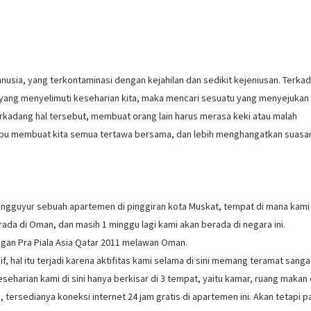
nusia, yang terkontaminasi dengan kejahilan dan sedikit kejeniusan. Terka
n yang menyelimuti keseharian kita, maka mencari sesuatu yang menyejukan
rkadang hal tersebut, membuat orang lain harus merasa keki atau malah
ampu membuat kita semua tertawa bersama, dan lebih menghangatkan suasa
engguyur sebuah apartemen di pinggiran kota Muskat, tempat di mana kami
berada di Oman, dan masih 1 minggu lagi kami akan berada di negara ini.
ngan Pra Piala Asia Qatar 2011 melawan Oman.
f, hal itu terjadi karena aktifitas kami selama di sini memang teramat sanga
eharian kami di sini hanya berkisar di 3 tempat, yaitu kamar, ruang makan
 tersedianya koneksi internet 24 jam gratis di apartemen ini. Akan tetapi p