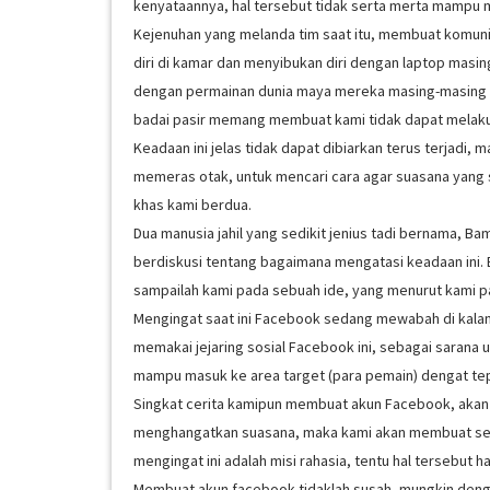
kenyataannya, hal tersebut tidak serta merta mampu
Kejenuhan yang melanda tim saat itu, membuat komuni
diri di kamar dan menyibukan diri dengan laptop masi
dengan permainan dunia maya mereka masing-masing (Fa
badai pasir memang membuat kami tidak dapat melakuk
Keadaan ini jelas tidak dapat dibiarkan terus terjadi,
memeras otak, untuk mencari cara agar suasana yang
khas kami berdua.
Dua manusia jahil yang sedikit jenius tadi bernama, 
berdiskusi tentang bagaimana mengatasi keadaan ini. Be
sampailah kami pada sebuah ide, yang menurut kami pali
Mengingat saat ini Facebook sedang mewabah di kalan
memakai jejaring sosial Facebook ini, sebagai sarana
mampu masuk ke area target (para pemain) dengat tep
Singkat cerita kamipun membuat akun Facebook, akan 
menghangatkan suasana, maka kami akan membuat sebuah
mengingat ini adalah misi rahasia, tentu hal tersebut 
Membuat akun facebook tidaklah susah, mungkin denga