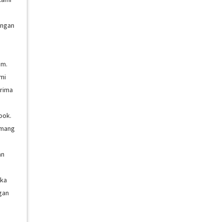
engan
am.
mi
erima
ook.
emang
an
eka
gan