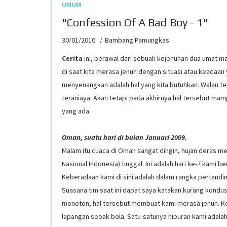
UMUM
"Confession Of A Bad Boy - 1"
30/01/2010
Bambang Pamungkas
Cerita
ini, berawal dari sebuah kejenuhan dua umat ma
di saat kita merasa jenuh dengan situasi atau keadaa
menyenangkan adalah hal yang kita butuhkan. Walau te
teraniaya. Akan tetapi pada akhirnya hal tersebut m
yang ada.
Oman, suatu hari di bulan Januari 2009.
Malam itu cuaca di Oman sangat dingin, hujan deras m
Nasional Indonesia) tinggal. Ini adalah hari ke-7 kami 
Keberadaan kami di sini adalah dalam rangka pertandi
Suasana tim saat ini dapat saya katakan kurang kondusi
monoton, hal tersebut membuat kami merasa jenuh. Kes
lapangan sepak bola. Satu-satunya hiburan kami adalah,