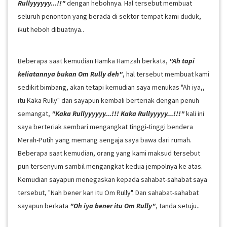
Rullyyyyyy...!!"
dengan hebohnya. Hal tersebut membuat
seluruh penonton yang berada di sektor tempat kami duduk,
ikut heboh dibuatnya..
Beberapa saat kemudian Hamka Hamzah berkata,
"Ah tapi
keliatannya bukan Om Rully deh"
, hal tersebut membuat kami
sedikit bimbang, akan tetapi kemudian saya menukas "Ah iya,,
itu Kaka Rully" dan sayapun kembali berteriak dengan penuh
semangat,
"Kaka Rullyyyyyy...!!! Kaka Rullyyyyy...!!!"
kali ini
saya berteriak sembari mengangkat tinggi-tinggi bendera
Merah-Putih yang memang sengaja saya bawa dari rumah.
Beberapa saat kemudian, orang yang kami maksud tersebut
pun tersenyum sambil mengangkat kedua jempolnya ke atas.
Kemudian sayapun menegaskan kepada sahabat-sahabat saya
tersebut, "Nah bener kan itu Om Rully". Dan sahabat-sahabat
sayapun berkata
"Oh iya bener itu Om Rully"
, tanda setuju..