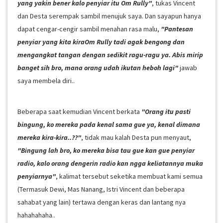
yang yakin bener kalo penyiar itu Om Rully"
, tukas Vincent
dan Desta serempak sambil menujuk saya. Dan sayapun hanya
dapat cengar-cengir sambil menahan rasa malu,
"Pantesan
penyiar yang kita kiraOm Rully tadi agak bengong dan
mengangkat tangan dengan sedikit ragu-ragu ya. Abis mirip
banget sih bro, mana orang udah ikutan heboh lagi"
jawab
saya membela diri..
Beberapa saat kemudian Vincent berkata
"Orang itu pasti
bingung, ko mereka pada kenal sama gue ya, kenal dimana
mereka kira-kira..??"
, tidak mau kalah Desta pun menyaut,
"Bingung lah bro, ko mereka bisa tau gue kan gue penyiar
radio, kalo orang dengerin radio kan ngga keliatannya muka
penyiarnya"
, kalimat tersebut seketika membuat kami semua
(Termasuk Dewi, Mas Nanang, Istri Vincent dan beberapa
sahabat yang lain) tertawa dengan keras dan lantang nya
hahahahaha..