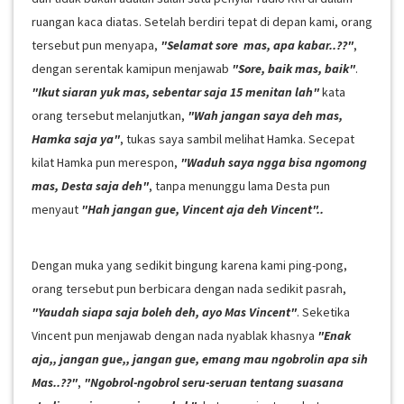
ruangan kaca diatas. Setelah berdiri tepat di depan kami, orang
tersebut pun menyapa,
"Selamat sore mas, apa kabar..??"
,
dengan serentak kamipun menjawab
"Sore, baik mas, baik"
.
"Ikut siaran yuk mas, sebentar saja 15 menitan lah"
kata
orang tersebut melanjutkan,
"Wah jangan saya deh mas,
Hamka saja ya"
, tukas saya sambil melihat Hamka. Secepat
kilat Hamka pun merespon,
"Waduh saya ngga bisa ngomong
mas, Desta saja deh"
, tanpa menunggu lama Desta pun
menyaut
"Hah jangan gue, Vincent aja deh Vincent"..
Dengan muka yang sedikit bingung karena kami ping-pong,
orang tersebut pun berbicara dengan nada sedikit pasrah,
"Yaudah siapa saja boleh deh, ayo Mas Vincent"
. Seketika
Vincent pun menjawab dengan nada nyablak khasnya
"Enak
aja,, jangan gue,, jangan gue, emang mau ngobrolin apa sih
Mas..??"
,
"Ngobrol-ngobrol seru-seruan tentang suasana