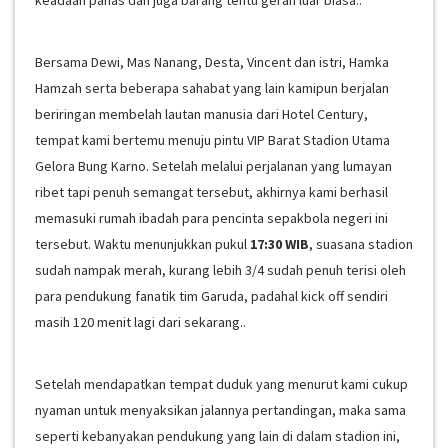
keadaan panas dan juga barang tentu gerah luar biasa..
Bersama Dewi, Mas Nanang, Desta, Vincent dan istri, Hamka
Hamzah serta beberapa sahabat yang lain kamipun berjalan
beriringan membelah lautan manusia dari Hotel Century,
tempat kami bertemu menuju pintu VIP Barat Stadion Utama
Gelora Bung Karno. Setelah melalui perjalanan yang lumayan
ribet tapi penuh semangat tersebut, akhirnya kami berhasil
memasuki rumah ibadah para pencinta sepakbola negeri ini
tersebut. Waktu menunjukkan pukul
17:30 WIB
, suasana stadion
sudah nampak merah, kurang lebih 3/4 sudah penuh terisi oleh
para pendukung fanatik tim Garuda, padahal kick off sendiri
masih 120 menit lagi dari sekarang..
Setelah mendapatkan tempat duduk yang menurut kami cukup
nyaman untuk menyaksikan jalannya pertandingan, maka sama
seperti kebanyakan pendukung yang lain di dalam stadion ini,