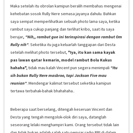
Maka setelah itu obrolan kamipun beralih membahas mengenai
kehebatan sosok Rully Nere semasa jayanya dahulu. Bahkan
saya sempat memperlihatkan sebuah photo lama saya, ketika
rambut saya cukup panjang dan terlihat kribo, saat itu saya
berujar
, "Nih,, rambut gue ini terinspirasi dengan rambut Om
Rully nih"
. Seketika itu juga keluarlah tanggapan dari Desta
setelah melihat photo tersebut,
"Iya, itu kan sama kayak
pas lawan qatar kemarin, model rambut Bolu Kukus
hahaha",
tidak mau kalah Vincent pun segera menimpali
"Itu
sih bukan Rully Nere masbroo, tapi Jackson Five mau
reunian"
. Mendengar kalimat tersebut seketika kamipun
tertawa terbahak-bahak bhahahaha..
Beberapa saat berselang, ditengah keseruan Vincent dan
Desta yang tengah mengolok-olok diri saya, datanglah
seseorang lelaki menghampiri kami. Orang tersebut tidak lain
dan tidak bukan adalah salah satu penyiar radio RRI di dalam