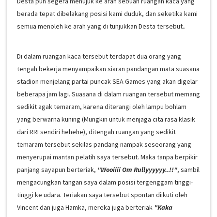
Desta pun segera menujuk ke arah sebuah ruangan kaca yang
berada tepat dibelakang posisi kami duduk, dan seketika kami
semua menoleh ke arah yang di tunjukkan Desta tersebut..
Di dalam ruangan kaca tersebut terdapat dua orang yang
tengah bekerja menyampaikan siaran pandangan mata suasana
stadion menjelang partai puncak SEA Games yang akan digelar
beberapa jam lagi. Suasana di dalam ruangan tersebut memang
sedikit agak temaram, karena diterangi oleh lampu bohlam
yang berwarna kuning (Mungkin untuk menjaga cita rasa klasik
dari RRI sendiri hehehe), ditengah ruangan yang sedikit
temaram tersebut sekilas pandang nampak seseorang yang
menyerupai mantan pelatih saya tersebut. Maka tanpa berpikir
panjang sayapun berteriak,
"Wooiiii Om Rullyyyyyy..!!"
, sambil
mengacungkan tangan saya dalam posisi tergenggam tinggi-
tinggi ke udara. Teriakan saya tersebut spontan diikuti oleh
Vincent dan juga Hamka, mereka juga berteriak
"Kaka