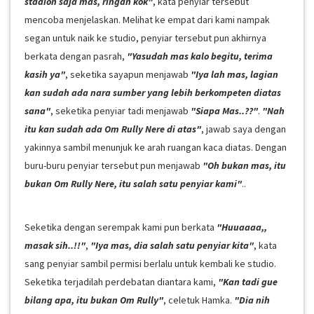
stadion saja mas, ringan kok"
, kata penyiar tersebut
mencoba menjelaskan. Melihat ke empat dari kami nampak
segan untuk naik ke studio, penyiar tersebut pun akhirnya
berkata dengan pasrah,
"Yasudah mas kalo begitu, terima
kasih ya"
, seketika sayapun menjawab
"Iya lah mas, lagian
kan sudah ada nara sumber yang lebih berkompeten diatas
sana"
, seketika penyiar tadi menjawab
"Siapa Mas..??"
.
"Nah
itu kan sudah ada Om Rully Nere di atas"
, jawab saya dengan
yakinnya sambil menunjuk ke arah ruangan kaca diatas. Dengan
buru-buru penyiar tersebut pun menjawab
"Oh bukan mas, itu
bukan Om Rully Nere, itu salah satu penyiar kami"
..
Seketika dengan serempak kami pun berkata
"Huuaaaa,,
masak sih..!!"
,
"Iya mas, dia salah satu penyiar kita"
, kata
sang penyiar sambil permisi berlalu untuk kembali ke studio.
Seketika terjadilah perdebatan diantara kami,
"Kan tadi gue
bilang apa, itu bukan Om Rully"
, celetuk Hamka.
"Dia nih