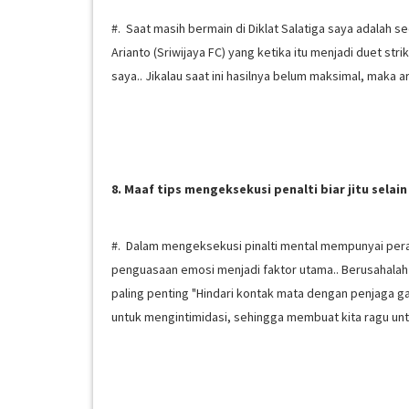
#. Saat masih bermain di Diklat Salatiga saya adalah 
Arianto (Sriwijaya FC) yang ketika itu menjadi duet stri
saya.. Jikalau saat ini hasilnya belum maksimal, maka a
8. Maaf tips mengeksekusi penalti biar jitu selain 
#. Dalam mengeksekusi pinalti mental mempunyai per
penguasaan emosi menjadi faktor utama.. Berusahalah 
paling penting "Hindari kontak mata dengan penjag
untuk mengintimidasi, sehingga membuat kita ragu un