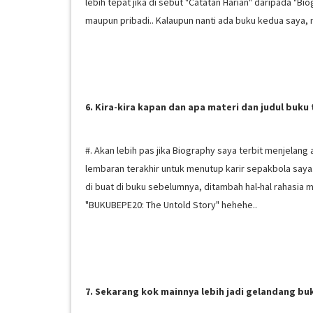
lebih tepat jika di sebut "Catatan Harian" daripada "B
maupun pribadi.. Kalaupun nanti ada buku kedua saya,
6. Kira-kira kapan dan apa materi dan judul buku
#. Akan lebih pas jika Biography saya terbit menjelang
lembaran terakhir untuk menutup karir sepakbola say
di buat di buku sebelumnya, ditambah hal-hal rahasia 
"BUKUBEPE20: The Untold Story" hehehe..
7. Sekarang kok mainnya lebih jadi gelandang bu