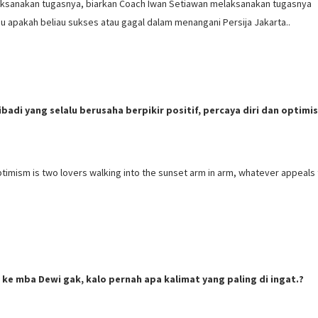
laksanakan tugasnya, biarkan Coach Iwan Setiawan melaksanakan tugasnya
hu apakah beliau sukses atau gagal dalam menangani Persija Jakarta..
adi yang selalu berusaha berpikir positif, percaya diri dan optimis
timism is two lovers walking into the sunset arm in arm, whatever appeals 
n ke mba Dewi gak, kalo pernah apa kalimat yang paling di ingat.?