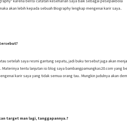
iography" karena berisi catatan keseharian saya baik sebagai pesepakbola
 maka akan lebih kepada sebuah Biography lengkap mengenai karir saya..
 tersebut?
 atau setelah saya resmi gantung sepatu, jadi buku tersebut juga akan menja
a.. Materinya tentu lanjutan isi blog saya bambangpamungkas20.com yang b
mengenai karir saya yang tidak semua orang tau.. Mungkin judulnya akan dem
kan target man lagi, tanggapannya.?