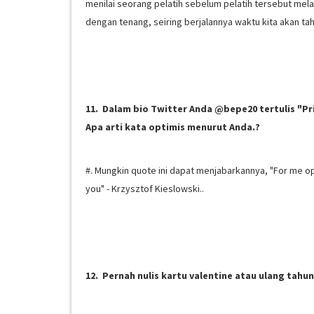
menilai seorang pelatih sebelum pelatih tersebut me
dengan tenang, seiring berjalannya waktu kita akan ta
11. Dalam bio Twitter Anda @bepe20 tertulis "Prib
Apa arti kata optimis menurut Anda.?
#. Mungkin quote ini dapat menjabarkannya, "For me op
you" - Krzysztof Kieslowski..
12. Pernah nulis kartu valentine atau ulang tahu