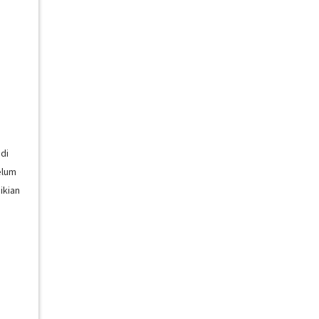
di
elum
ikian