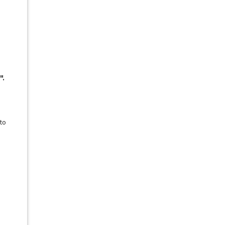
".
to