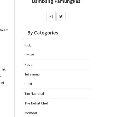
Bambang Pamungkas
dalam
By Categories
Klub
Umum
Novel
iliki
Tulisanmu
i
ini
Puisi
Tim Nasional
The Nekat Chef
Memoar