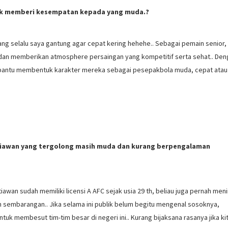
uk memberi kesempatan kepada yang muda.?
mang selalu saya gantung agar cepat kering hehehe.. Sebagai pemain senior,
dan memberikan atmosphere persaingan yang kompetitif serta sehat.. Den
mbantu membentuk karakter mereka sebagai pesepakbola muda, cepat atau
tiawan yang tergolong masih muda dan kurang berpengalaman
iawan sudah memiliki licensi A AFC sejak usia 29 th, beliau juga pernah me
tih sembarangan.. Jika selama ini publik belum begitu mengenal sosoknya,
k membesut tim-tim besar di negeri ini.. Kurang bijaksana rasanya jika ki