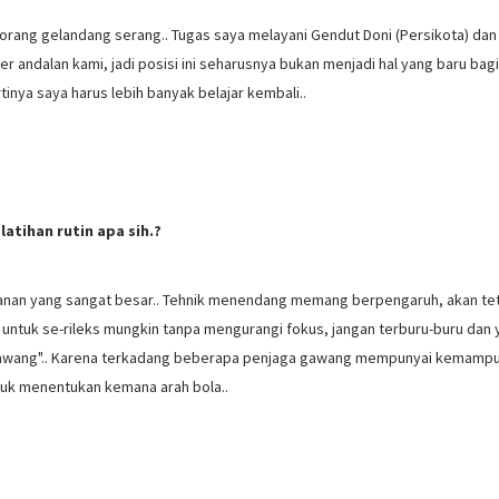
seorang gelandang serang.. Tugas saya melayani Gendut Doni (Persikota) da
ker andalan kami, jadi posisi ini seharusnya bukan menjadi hal yang baru bagi
rtinya saya harus lebih banyak belajar kembali..
latihan rutin apa sih.?
anan yang sangat besar.. Tehnik menendang memang berpengaruh, akan te
untuk se-rileks mungkin tanpa mengurangi fokus, jangan terburu-buru dan
a gawang".. Karena terkadang beberapa penjaga gawang mempunyai kemamp
tuk menentukan kemana arah bola..