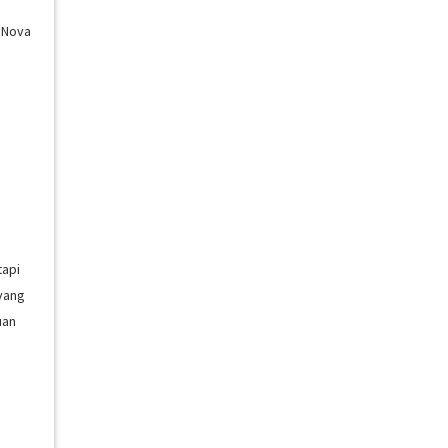
n Nova
tapi
 yang
uan