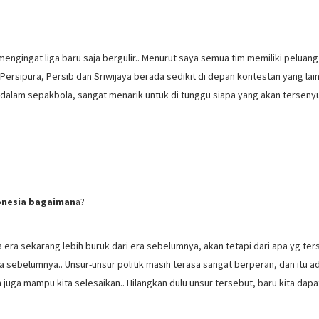
 mengingat liga baru saja bergulir.. Menurut saya semua tim memiliki peluan
Persipura, Persib dan Sriwijaya berada sedikit di depan kontestan yang lain
di dalam sepakbola, sangat menarik untuk di tunggu siapa yang akan tersen
donesia bagaiman
a?
ka era sekarang lebih buruk dari era sebelumnya, akan tetapi dari apa yg ters
 era sebelumnya.. Unsur-unsur politik masih terasa sangat berperan, dan itu a
juga mampu kita selesaikan.. Hilangkan dulu unsur tersebut, baru kita dapa