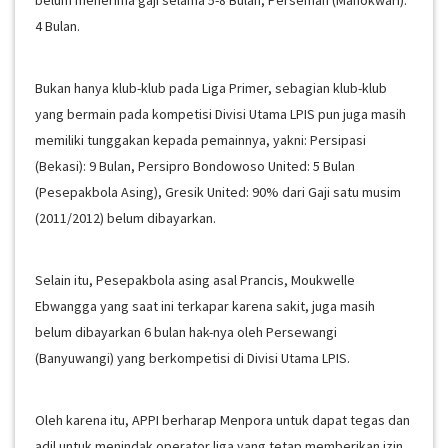
belum menerima gaji selama 5-8 Bulan, Perseman (Manokwari):
4 Bulan.
Bukan hanya klub-klub pada Liga Primer, sebagian klub-klub
yang bermain pada kompetisi Divisi Utama LPIS pun juga masih
memiliki tunggakan kepada pemainnya, yakni: Persipasi
(Bekasi): 9 Bulan, Persipro Bondowoso United: 5 Bulan
(Pesepakbola Asing), Gresik United: 90% dari Gaji satu musim
(2011/2012) belum dibayarkan.
Selain itu, Pesepakbola asing asal Prancis, Moukwelle
Ebwangga yang saat ini terkapar karena sakit, juga masih
belum dibayarkan 6 bulan hak-nya oleh Persewangi
(Banyuwangi) yang berkompetisi di Divisi Utama LPIS.
Oleh karena itu, APPI berharap Menpora untuk dapat tegas dan
adil untuk menindak operator liga yang tetap memberikan izin