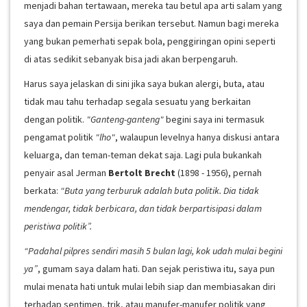
menjadi bahan tertawaan, mereka tau betul apa arti salam yang
saya dan pemain Persija berikan tersebut. Namun bagi mereka
yang bukan pemerhati sepak bola, penggiringan opini seperti
di atas sedikit sebanyak bisa jadi akan berpengaruh.
Harus saya jelaskan di sini jika saya bukan alergi, buta, atau
tidak mau tahu terhadap segala sesuatu yang berkaitan
dengan politik.
"Ganteng-ganteng"
begini saya ini termasuk
pengamat politik
"lho"
, walaupun levelnya hanya diskusi antara
keluarga, dan teman-teman dekat saja. Lagi pula bukankah
penyair asal Jerman
Bertolt Brecht
(1898 - 1956), pernah
berkata:
“Buta yang terburuk adalah buta politik. Dia tidak
mendengar, tidak berbicara, dan tidak berpartisipasi dalam
peristiwa politik”.
“Padahal pilpres sendiri masih 5 bulan lagi, kok udah mulai begini
ya”
, gumam saya dalam hati. Dan sejak peristiwa itu, saya pun
mulai menata hati untuk mulai lebih siap dan membiasakan diri
terhadap sentimen, trik, atau manufer-manufer politik yang