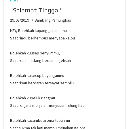
PUISI
"Selamat Tinggal"
29/03/2019
Bambang Pamungkas
HEY, Bolehkah kupanggil namamu
Saat rindu berhembus menyapa kalbu
Bolehkah kuusap senyummu,
Saat resah datang bersama gelisah
Bolehkah kukecup bayanganmu
Saat risau berdarah tersayat sembilu
Bolehkah kupeluk riangmu
Saat renjana menjalar menyusuri relung hati
Bolehkah kucumbu aroma tubuhmu
Saat sukma tak lagi mampu menahan gelora