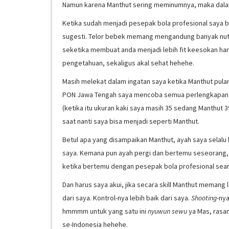
Namun karena Manthut sering meminumnya, maka dala
Ketika sudah menjadi pesepak bola profesional saya ba
sugesti. Telor bebek memang mengandung banyak nutri
seketika membuat anda menjadi lebih fit keesokan har
pengetahuan, sekaligus akal sehat hehehe.
Masih melekat dalam ingatan saya ketika Manthut pul
PON Jawa Tengah saya mencoba semua perlengkapan milik
(ketika itu ukuran kaki saya masih 35 sedang Manthut 3
saat nanti saya bisa menjadi seperti Manthut.
Betul apa yang disampaikan Manthut, ayah saya selalu
saya. Kemana pun ayah pergi dan bertemu seseorang, 
ketika bertemu dengan pesepak bola profesional seangk
Dan harus saya akui, jika secara skill Manthut memang l
dari saya. Kontrol-nya lebih baik dari saya.
Shooting
-nya
hmmmm untuk yang satu ini
nyuwun sewu
ya Mas, rasan
se-Indonesia hehehe.