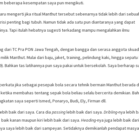
m beberapa kesempatan saya pun mengikuti.
ru mengerti jika ritual Manthut tersebut sebenarnya tidak lebih dari sebua
si penting bagi tubuh. Namun tidak ada satu pun diantaranya yang dapat
inya. Tapi itulah hebatnya sugesti terkadang mampu mengalahkan ilmu
ang dari TC Pra PON Jawa Tengah, dengan bangga dan serasa anggota skuad
 Manthut. Mulai dari baju, jaket, training, pelindung kaki, hingga sepatu
9). Bahkan tas latihannya pun saya pakai untuk bersekolah. Saya berharap s
 berkata jika sebagai pesepak bola secara tehnik bermain Manthut berada d
ketika membahas tentang sepak bola beliau selalu bercerita demikian. Ba
atan saya seperti Ismed, Ponaryo, Budi, Ely, Firman dll.
ebih baik dari saya. Cara dia
passing
lebih baik dari saya.
Dribling
-nya lebih b
 baik kanan maupun kiri lebih baik dari saya.
Heading
-nya juga lebih baik dar
ya saya lebih baik dari sampeyan. Setidaknya demikianlah pendapat masya