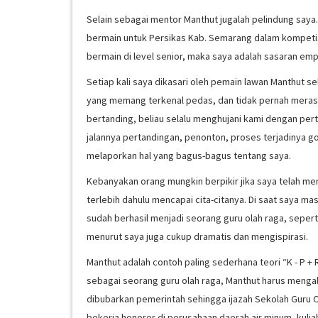
Selain sebagai mentor Manthut jugalah pelindung saya
bermain untuk Persikas Kab. Semarang dalam kompetisi
bermain di level senior, maka saya adalah sasaran em
Setiap kali saya dikasari oleh pemain lawan Manthut s
yang memang terkenal pedas, dan tidak pernah merasa
bertanding, beliau selalu menghujani kami dengan pert
jalannya pertandingan, penonton, proses terjadinya gol 
melaporkan hal yang bagus-bagus tentang saya.
Kebanyakan orang mungkin berpikir jika saya telah me
terlebih dahulu mencapai cita-citanya. Di saat saya m
sudah berhasil menjadi seorang guru olah raga, seperti 
menurut saya juga cukup dramatis dan mengispirasi.
Manthut adalah contoh paling sederhana teori “K - P + R
sebagai seorang guru olah raga, Manthut harus mengala
dibubarkan pemerintah sehingga ijazah Sekolah Guru 
bekerja honorer di perusahaan daerah air minum, kulia