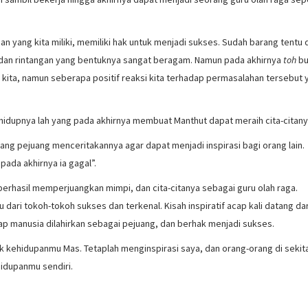
n yang kita miliki, memiliki hak untuk menjadi sukses. Sudah barang tentu
 dan rintangan yang bentuknya sangat beragam. Namun pada akhirnya
toh
bu
kita, namun seberapa positif reaksi kita terhadap permasalahan tersebut 
hidupnya lah yang pada akhirnya membuat Manthut dapat meraih cita-citany
rang pejuang menceritakannya agar dapat menjadi inspirasi bagi orang lain.
da akhirnya ia gagal”.
erhasil memperjuangkan mimpi, dan cita-citanya sebagai guru olah raga.
u dari tokoh-tokoh sukses dan terkenal. Kisah inspiratif acap kali datang dar
iap manusia dilahirkan sebagai pejuang, dan berhak menjadi sukses.
k kehidupanmu Mas. Tetaplah menginspirasi saya, dan orang-orang di sekit
hidupanmu sendiri.