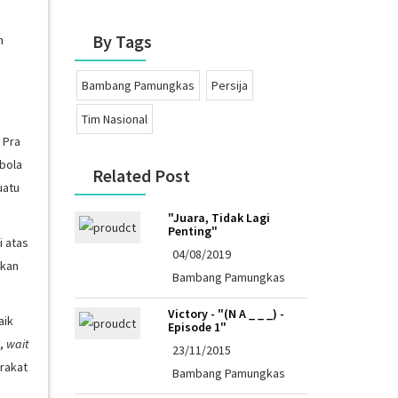
By Tags
h
Bambang Pamungkas
Persija
Tim Nasional
 Pra
 bola
Related Post
uatu
"Juara, Tidak Lagi
Penting"
i atas
04/08/2019
hkan
Bambang Pamungkas
Victory - "(n A _ _ _) -
aik
Episode 1"
i,
wait
23/11/2015
rakat
Bambang Pamungkas