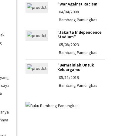
"War Against Racism"
04/04/2008
n
Bambang Pamungkas
"Jakarta Independence
pak
Stadium"
g
05/08/2023
Bambang Pamungkas
"Bermainlah Untuk
Keluargamu"
05/11/2019
 yang
Bambang Pamungkas
 saya
ya
tanya
ahnya
erti