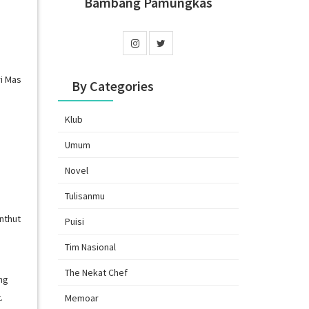
Bambang Pamungkas
i Mas
By Categories
Klub
Umum
Novel
Tulisanmu
nthut
Puisi
Tim Nasional
The Nekat Chef
ng
.
Memoar