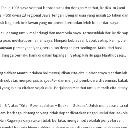
. Tahun 1995 saya sempat berada satu tim dengan Manthut, ketika itu kami
 PSSI divisi 2B regional Jawa Tengah. Dengan usia yang masih 15 tahun da
puk bagi bek-bek lawan yang notabene berbadan lebih besar dari saya.
elalu datang untuk melindungi dan membela saya. Termasuklah dari kritik ba
 puas melihat permainan saya. Menjadi kebiasaan bapak setiap kami pulan
anyaan-pertanyaan yang berkaitan dengan pertandingan. Mulai dari hasil,
hingga perilaku kami di dalam lapangan. Setiap kali itu juga Manthut selalu
ngalahkan Manthut dalam hal mewujudkan cita-cita. Sebenarnya Manthut lah
asih sebatas menjadi
public speaker
dan menjadi pembicara di seminar, kakak
yang ia cita-citakan sejak dulu. Perjalanan Manthut untuk meraih cita-citan
 = S ”, atau “Kita - Permasalahan + Reaksi = Sukses”. Untuk mencapai cita-ci
mi berbagai rintangan yang tidak dapat dikatakan ringan. Mulai dari sekol
Olah Raga-nya dinyatakan tidak berlaku, mengambil sekolah penyetaraan,
h sambil bekerja hingga akhirnya dapat menjadi seorang guru olah raga sep