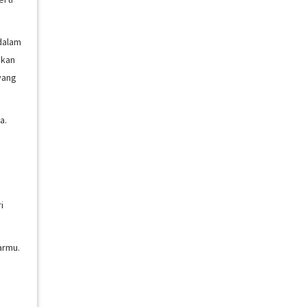
 dalam
kan
yang
a.
i
armu.