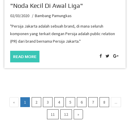
"Noda Kecil Di Awal Liga"
02/03/2020
Bambang Pamungkas
"Persija Jakarta adalah sebuah brand, di mana seluruh
komponen yang terkait dengan Persija adalah public relation
(PR) dari brand bernama Persija Jakarta."
READ MORE
«
1
2
3
4
5
6
7
8
...
11
12
»