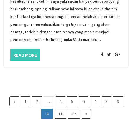
keseluruhan artikel ini, saya yakin akan banyak pendapat yang
berkembang. Apalagi tulisan saya ini saya buat ketika tim-tim
kontestan Liga Indonesia tengah gencar melakukan perburuan
pemain guna merealisasikan targetnya musim yang akan
datang, terlebih dengan status saya yang masih menjadi
pemain yang bebas terhitung mulai 31 Januari lalu…
READ MORE
«
1
2
...
4
5
6
7
8
9
10
11
12
»