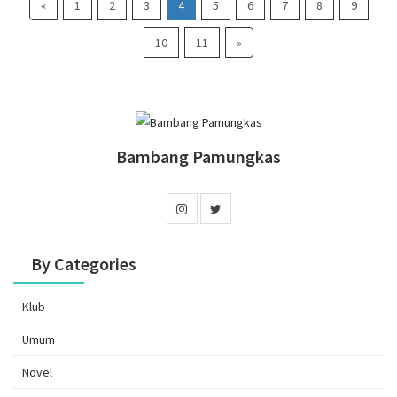
«
1
2
3
4
5
6
7
8
9
10
11
»
Bambang Pamungkas
By Categories
Klub
Umum
Novel