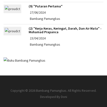
(9) "Putaran Pertama"
27/06/2024
Bambang Pamungkas
(2) "Kerja Keras, Keringat, Darah, Dan Air Mata" -
Mohamad Prapanca
23/04/2024
Bambang Pamungkas
Copyright © 2026 Bambang Pamungkas. All Rights Reserved.
Developed By
Doni