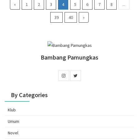
«
1
2
3
4
5
6
7
8
...
39
40
»
Bambang Pamungkas
By Categories
Klub
Umum
Novel