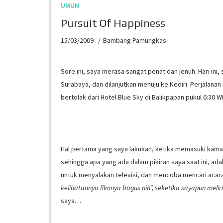
UMUM
Pursuit Of Happiness
15/03/2009
Bambang Pamungkas
Sore ini, saya merasa sangat penat dan jenuh. Hari in
Surabaya, dan dilanjutkan menuju ke Kediri. Perjalanan h
bertolak dari Hotel Blue Sky di Balikpapan pukul 6:30 W
Hal pertama yang saya lakukan, ketika memasuki kama
sehingga apa yang ada dalam pikiran saya saat ini, ad
untuk menyalakan televisi, dan mencoba mencari acara
kelihatannya filmnya bagus nih”, seketika sayapun meliri
saya…