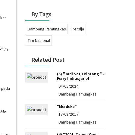
By Tags
akan
Bambang Pamungkas
Persija
Tim Nasional
-film
Related Post
(5) "Jadi Satu Bintang " -
Ferry Indrasjarief
04/05/2024
, pada
Bambang Pamungkas
"Merdeka"
able
17/08/2017
Bambang Pamungkas
(4) "2001, Tahun Yang