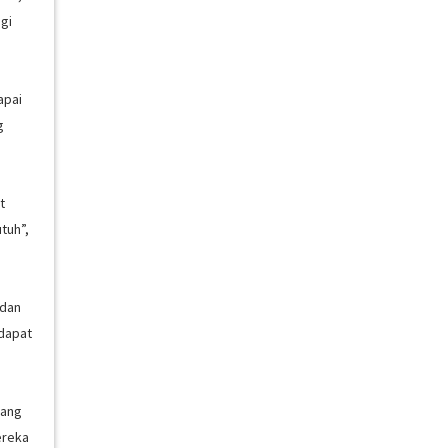
gi
apai
g
t
tuh”,
 dan
rdapat
yang
ereka