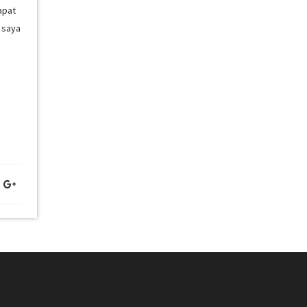
apat
 saya