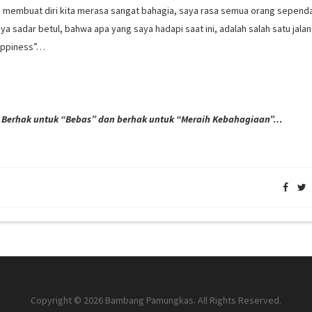
akan membuat diri kita merasa sangat bahagia, saya rasa semua orang sepend
a sadar betul, bahwa apa yang saya hadapi saat ini, adalah salah satu jalan
Happiness”…
”, Berhak untuk “Bebas” dan berhak untuk “Meraih Kebahagiaan”…
Copyright © 2026 Bambang Pamungkas. All Rights Reserved.