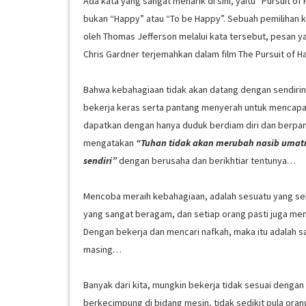
Ada kata yang sangat menarik di sini, yaitu “Pursuit o
bukan “Happy” atau “To be Happy”. Sebuah pemilihan 
oleh Thomas Jefferson melalui kata tersebut, pesan y
Chris Gardner terjemahkan dalam film The Pursuit of
Bahwa kebahagiaan tidak akan datang dengan sendirinya
bekerja keras serta pantang menyerah untuk mencapai 
dapatkan dengan hanya duduk berdiam diri dan berpangk
mengatakan
“Tuhan tidak akan merubah nasib umatn
sendiri”
dengan berusaha dan berikhtiar tentunya…
Mencoba meraih kebahagiaan, adalah sesuatu yang sebe
yang sangat beragam, dan setiap orang pasti juga mem
Dengan bekerja dan mencari nafkah, maka itu adalah sal
masing…
Banyak dari kita, mungkin bekerja tidak sesuai dengan
berkecimpung di bidang mesin, tidak sedikit pula orang