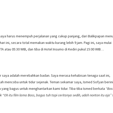
i, saya harus menempuh perjalanan yang cukup panjang, dari Balikpapan menu
ari ini, secara total memakan waktu kurang lebih 9 jam. Pagi ini, saya mulai
ITA atau 05:30 WIB, dan tiba di Hotel Insumo di Kediri pukul 15:00 WIB…
r saya adalah merebahkan badan. Saya merasa kehabisan tenaga saat ini,
alah mencoba untuk tidur sejenak. Teman sekamar saya, Ismed Sofyan berinis
 yang bagus untuk menghantarkan kami tidur. Tiba-tiba Ismed berkata
“Bos
k “Oh itu film lama Boss, bagus tuh tapi ceritanya sedih, udah nonton itu aja”