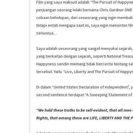
Film yang saya maksud adalah “The Pursuit of Happyness
perjuangan seorang lelaki bernama Chris Gardner (Wi
cobaan kehidupan, dari seseorang yang ingin membaha
tetapi entah mengapa saat ini, saya ingin menonton film
seriusnya…
Saya adalah seseorang yang sangat menyukai sejarah, 
yang berkaitan dengan sejarah, seperti National Treasu
Happyness sendiri memang tidak bercerita tentang seja
tersebut. Yaitu “Live, Liberty and The Pursuit of Happ
Di dalam “United States Declaration of Independent”, 
second sentence terdapat “A Sweeping Statement of H
“We hold these truths to be self-evident, that all me
Rights, that among these are LIFE, LIBERTY AND THE 