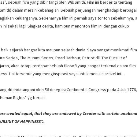
”, sebuah film yang dibintangi oleh Will Smith. Film ini bercerita tentang
ll Smith) dalam meraih kebahagian. Sebuah perjuangan menghadapi berbagai
giakan keluarganya. Sebenarnya film ini pernah saya tonton sebelumnya, 
 ini sekali lagi. Singkat cerita, kamipun menonton film ini dengan cukup
baik sejarah bangsa kita maupun sejarah dunia. Saya sangat menikmati film
re Series, The Mummi Series, Pearl Harbour, Patriot dll. The Pursuit of
rah, akan tetapi terdapat sebuah filosofi yang sangat terkenal dalam film
yness. Hal tersebut yang menginspirasi saya untuk menulis artikel ini…
yang ditandatangani oleh 56 delegasi Continental Congress pada 4 Juli 1776
uman Rights” yg berisi :
n are created equal, that they are endowed by Creator with certain unalien
PURSIUT OF HAPPINESS”..