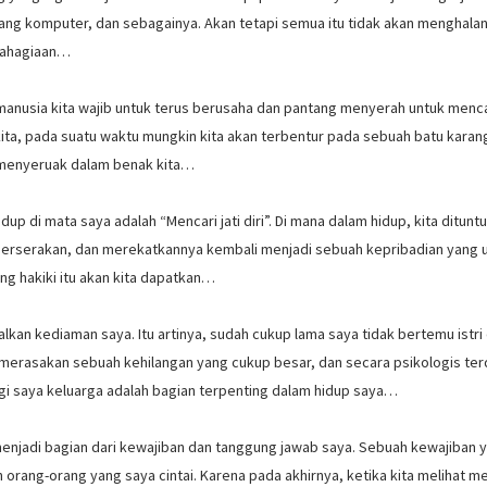
dang komputer, dan sebagainya. Akan tetapi semua itu tidak akan menghalan
ebahagiaan…
i manusia kita wajib untuk terus berusaha dan pantang menyerah untuk menc
kita, pada suatu waktu mungkin kita akan terbentur pada sebuah batu karan
menyeruak dalam benak kita…
p di mata saya adalah “Mencari jati diri”. Di mana dalam hidup, kita dituntu
 berserakan, dan merekatkannya kembali menjadi sebuah kepribadian yang u
ng hakiki itu akan kita dapatkan…
ggalkan kediaman saya. Itu artinya, sudah cukup lama saya tidak bertemu istri
a merasakan sebuah kehilangan yang cukup besar, dan secara psikologis te
agi saya keluarga adalah bagian terpenting dalam hidup saya…
menjadi bagian dari kewajiban dan tanggung jawab saya. Sebuah kewajiban 
orang-orang yang saya cintai. Karena pada akhirnya, ketika kita melihat m