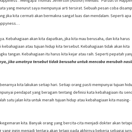
f Happiness”. Mengapa Thomas Jefferson (Author) menulis “Pursuit of Happin
kata yang menurut saya mempunyai arti tersirat. Sebuah pesan coba disam
ang jika kita cermati akan bermakna sangat luas dan mendalam. Seperti apa
 Happyness…
. Kebahagiaan akan kita dapatkan, jika kita mau berusaha, dan kita harus
kebahagiaan atau tujuan hidup kita tersebut. Kebahagiaan tidak akan kita
u tangan. Kebahagiaan itu harus kita kejar atau raih. Seperti pepatah yan
ya, jika umatnya tersebut tidak berusaha untuk mencoba merubah nas
narnya kita lakukan setiap hari. Setiap orang pasti mempunyai tujuan hid
punyai pendapat yang beragam tentang definisi kata kebahagiaan itu sendi
ah satu jalan kita untuk meraih tujuan hidup atau kebahagiaan kita masing-
 kegemaran kita. Banyak orang yang bercita-cita menjadi dokter akan tetapi
 yang ingin menjadi tentara akan tetapi pada akhirnya bekerja sebagai jurna