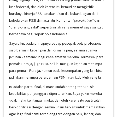
ruang lingkup PSSI, kemudian sekarang (kebetulan) berada di
luar federasi, dan oleh karena itu kemudian mengkritik
buruknya kinerja PSSI, seakan-akan dia bukan bagian dari
kebobrokan PSSI di masa lalu. Komentar
“provokative”
dari
"orang-orang sakit" seperti ini lah yang menurut saya sangat
berbahaya bagi sepak bola Indonesia.
Saya pikir, pada prinsipnya setiap pesepak bola profesional
siap bermain kapan pun dan di mana pun, selama adanya
jaminan keamanan bagi keselamatan mereka. Termasuk para
pemain Persija, juga PSM. Kali ini mungkin kejadian menimpa
para pemain Persija, namun pada kesempatan yang lain bisa
jadi akan menimpa para pemain PSM, atau klub-klub yang lain.
Ini adalah partai final, di mana sudah barang tentu di sini
kredibilitas penyenggara dipertaruhkan. Saya yakin mereka
tidak mahu kehilangan muka, dan oleh karena itu pasti telah
berkoordinasi dengan semua unsur terkait untuk memastikan
agar laga final nanti terselenggara dengan baik, lancar, dan