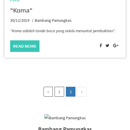
PUISI
"Koma"
30/12/2019
Bambang Pamungkas
"Koma adalah tanda baca yang selalu menuntut pembuktian".
READ MORE
«
1
2
»
Bambang Pamungkas