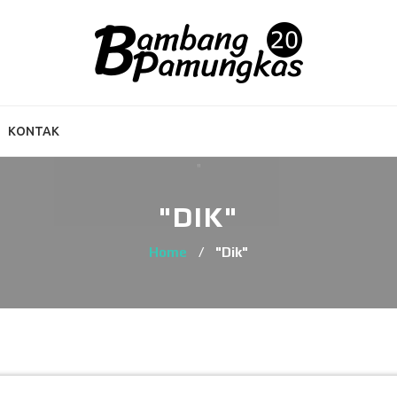
KONTAK
"DIK"
Home
/
"Dik"