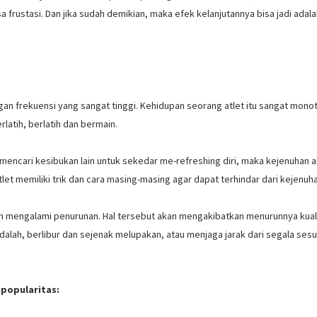
frustasi. Dan jika sudah demikian, maka efek kelanjutannya bisa jadi adala
ngan frekuensi yang sangat tinggi. Kehidupan seorang atlet itu sangat mono
latih, berlatih dan bermain.
 mencari kesibukan lain untuk sekedar me-refreshing diri, maka kejenuhan 
et memiliki trik dan cara masing-masing agar dapat terhindar dari kejenuh
an mengalami penurunan. Hal tersebut akan mengakibatkan menurunnya kual
adalah, berlibur dan sejenak melupakan, atau menjaga jarak dari segala ses
 popularitas: