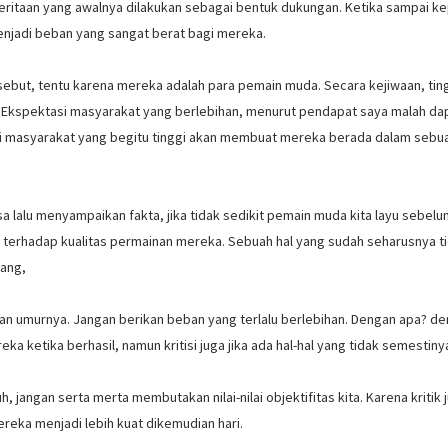
ritaan yang awalnya dilakukan sebagai bentuk dukungan. Ketika sampai k
menjadi beban yang sangat berat bagi mereka.
rsebut, tentu karena mereka adalah para pemain muda. Secara kejiwaan, tin
Ekspektasi masyarakat yang berlebihan, menurut pendapat saya malah da
 masyarakat yang begitu tinggi akan membuat mereka berada dalam sebu
a lalu menyampaikan fakta, jika tidak sedikit pemain muda kita layu sebelu
terhadap kualitas permainan mereka. Sebuah hal yang sudah seharusnya t
tang,
n umurnya. Jangan berikan beban yang terlalu berlebihan. Dengan apa? d
a ketika berhasil, namun kritisi juga jika ada hal-hal yang tidak semestiny
jangan serta merta membutakan nilai-nilai objektifitas kita. Karena kritik j
eka menjadi lebih kuat dikemudian hari.