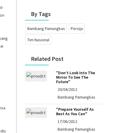
t-
By Tags
gan
Bambang Pamungkas
Persija
 yang
Tim Nasional
ai
Related Post
"Don’t Look Into The
Mirror To See The
Future"
20/04/2012
Bambang Pamungkas
ksa
"Prepare Yourself As
Best As You Can"
17/06/2012
Bambang Pamungkas
edis