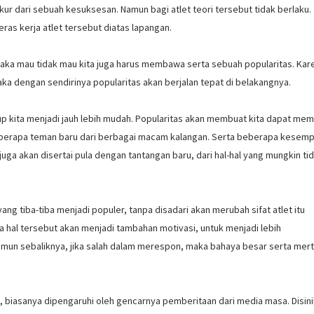
 ukur dari sebuah kesuksesan. Namun bagi atlet teori tersebut tidak berlaku.
as kerja atlet tersebut diatas lapangan.
aka mau tidak mau kita juga harus membawa serta sebuah popularitas. Kar
a dengan sendirinya popularitas akan berjalan tepat di belakangnya.
dup kita menjadi jauh lebih mudah. Popularitas akan membuat kita dapat me
 Beberapa teman baru dari berbagai macam kalangan. Serta beberapa kesem
uga akan disertai pula dengan tantangan baru, dari hal-hal yang mungkin ti
ng tiba-tiba menjadi populer, tanpa disadari akan merubah sifat atlet itu
ka hal tersebut akan menjadi tambahan motivasi, untuk menjadi lebih
amun sebaliknya, jika salah dalam merespon, maka bahaya besar serta mer
, biasanya dipengaruhi oleh gencarnya pemberitaan dari media masa. Disini