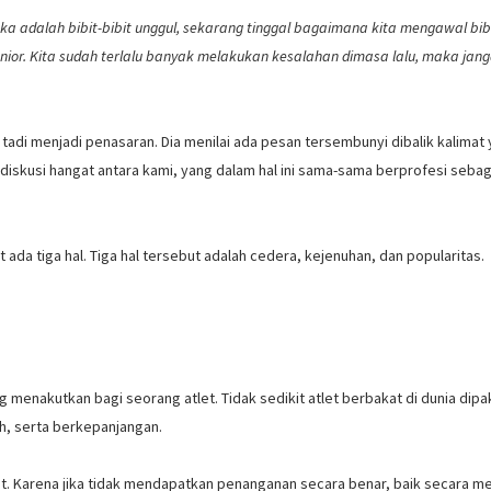
adalah bibit-bibit unggul, sekarang tinggal bagaimana kita mengawal bibi
senior. Kita sudah terlalu banyak melakukan kesalahan dimasa lalu, maka jan
adi menjadi penasaran. Dia menilai ada pesan tersembunyi dibalik kalimat
 diskusi hangat antara kami, yang dalam hal ini sama-sama berprofesi sebag
ada tiga hal. Tiga hal tersebut adalah cedera, kejenuhan, dan popularitas.
g menakutkan bagi seorang atlet. Tidak sedikit atlet berbakat di dunia dipa
h, serta berkepanjangan.
et. Karena jika tidak mendapatkan penanganan secara benar, baik secara m