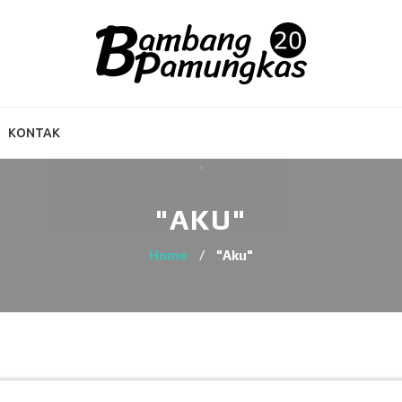
KONTAK
"AKU"
Home
/
"Aku"