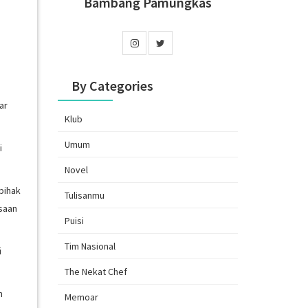
Bambang Pamungkas
By Categories
ar
Klub
Umum
i
Novel
pihak
Tulisanmu
saan
Puisi
Tim Nasional
i
The Nekat Chef
n
Memoar