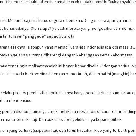
mereka memiliki bukti otentik, namun mereka tidak memiliki “cukup nyali” u
 ini. Menurut saya ini harus segera dihentikan. Dengan cara apa? ya harus
ut benar adanya. Oleh siapa? ya oleh mereka yang mengetahui dan memiliki
ini tentu level “penggede” sepak bola kita.
arena efeknya, siapapun yang menjadi juara liga Indonesia (baik di masa lalu
atkan gelar saja, tanpa dibarengi dengan kebanggaan serta kehormatan.
emua tentu ingin melihat masalah ini benar-benar diselidiki dengan serius, ol
i. Bila perlu berkoordinasi dengan pemerintah, dalam hal ini (mungkin) ba
s melalui proses pembuktian, bukan hanya hanya berdasarkan asumsi atau op
if dan tendensius.
 pernah disebut namanya untuk melakukan testimoni secara resmi. Lindung
gan mafia kelas kakap. Dan buka hasil penyelidikannya kepada publik.
um yang terlibat (siapapun itu), dan turun kastakan klub yang terbukti per