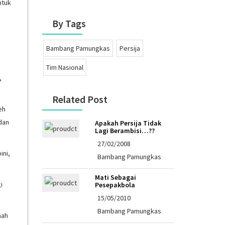
ntuk
By Tags
Bambang Pamungkas
Persija
Tim Nasional
,
Related Post
eh
dan
Apakah Persija Tidak
Lagi Berambisi…??
27/02/2008
ini,
Bambang Pamungkas
Mati Sebagai
i
Pesepakbola
15/05/2010
Bambang Pamungkas
nah