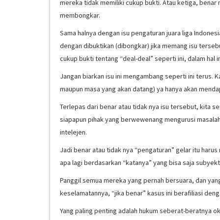
mereka tidak memiliki cukup bukti. Atau ketiga, benar 
membongkar.
Sama halnya dengan isu pengaturan juara liga Indonesia
dengan dibuktikan (dibongkar) jika memang isu terseb
cukup bukti tentang “deal-deal” seperti ini, dalam hal 
Jangan biarkan isu ini mengambang seperti ini terus. K
maupun masa yang akan datang) ya hanya akan mendap
Terlepas dari benar atau tidak nya isu tersebut, kita s
siapapun pihak yang berwewenang mengurusi masalah in
intelejen.
Jadi benar atau tidak nya “pengaturan” gelar itu haru
apa lagi berdasarkan “katanya” yang bisa saja subyekt
Panggil semua mereka yang pernah bersuara, dan yang
keselamatannya, “jika benar” kasus ini berafiliasi den
Yang paling penting adalah hukum seberat-beratnya okn