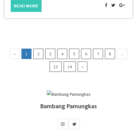
READ MORE
«
1
2
3
4
5
6
7
8
...
13
14
»
Bambang Pamungkas