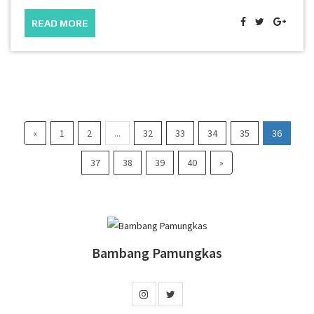
READ MORE
«
1
2
...
32
33
34
35
36
37
38
39
40
»
Bambang Pamungkas