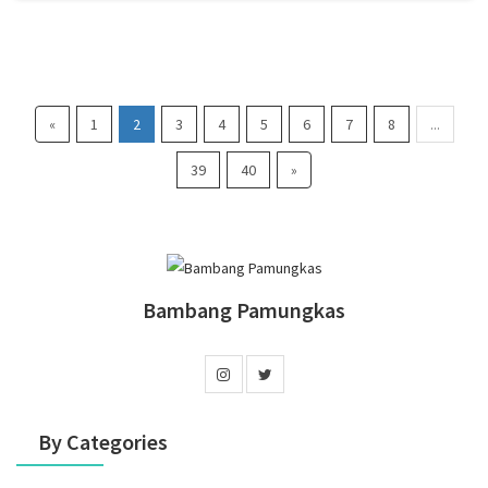
«
1
2
3
4
5
6
7
8
...
39
40
»
Bambang Pamungkas
By Categories