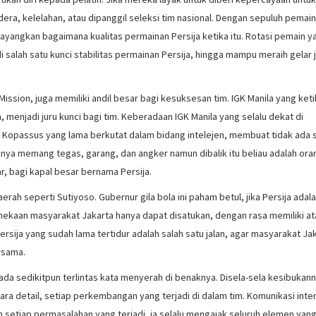
dera, kelelahan, atau dipanggil seleksi tim nasional. Dengan sepuluh pemain
ayangkan bagaimana kualitas permainan Persija ketika itu. Rotasi pemain y
i salah satu kunci stabilitas permainan Persija, hingga mampu meraih gelar 
ssion, juga memiliki andil besar bagi kesuksesan tim. IGK Manila yang ketik
menjadi juru kunci bagi tim. Keberadaan IGK Manila yang selalu dekat di
 Kopassus yang lama berkutat dalam bidang intelejen, membuat tidak ada 
knya memang tegas, garang, dan angker namun dibalik itu beliau adalah ora
, bagi kapal besar bernama Persija.
erah seperti Sutiyoso. Gubernur gila bola ini paham betul, jika Persija adal
inekaan masyarakat Jakarta hanya dapat disatukan, dengan rasa memiliki at
sija yang sudah lama tertidur adalah salah satu jalan, agar masyarakat Ja
rsama.
ada sedikitpun terlintas kata menyerah di benaknya. Disela-sela kesibukan
a detail, setiap perkembangan yang terjadi di dalam tim. Komunikasi inten
am setiap permasalahan yang terjadi, ia selalu mengajak seluruh elemen yan