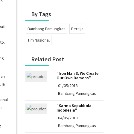
ak
By Tags
ati.
Bambang Pamungkas
Persija
Tim Nasional
to.
ang
Related Post
"Iron Man 3, We Create
gan
Our Own Demons"
 Ia
01/05/2013
Bambang Pamungkas
ional
"Karma Sepakbola
in
Indonesia"
04/05/2013
Bambang Pamungkas
p