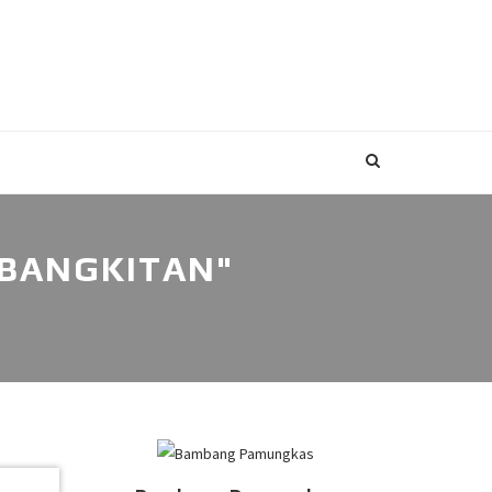
KEBANGKITAN"