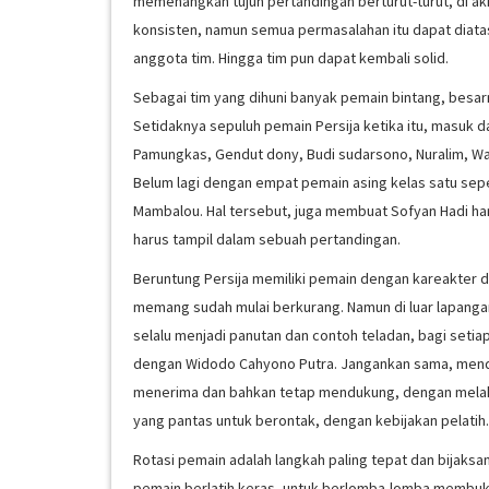
memenangkan tujuh pertandingan berturut-turut, di akh
konsisten, namun semua permasalahan itu dapat diata
anggota tim. Hingga tim pun dapat kembali solid.
Sebagai tim yang dihuni banyak pemain bintang, besar
Setidaknya sepuluh pemain Persija ketika itu, masuk 
Pamungkas, Gendut dony, Budi sudarsono, Nuralim, War
Belum lagi dengan empat pemain asing kelas satu sepe
Mambalou. Hal tersebut, juga membuat Sofyan Hadi ha
harus tampil dalam sebuah pertandingan.
Beruntung Persija memiliki pemain dengan kareakter 
memang sudah mulai berkurang. Namun di luar lapangan
selalu menjadi panutan dan contoh teladan, bagi setia
dengan Widodo Cahyono Putra. Jangankan sama, mendek
menerima dan bahkan tetap mendukung, dengan melakuka
yang pantas untuk berontak, dengan kebijakan pelatih.
Rotasi pemain adalah langkah paling tepat dan bijaks
pemain berlatih keras, untuk berlomba-lomba membukti