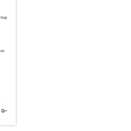
etiap
dan