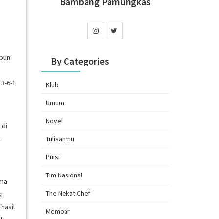
Bambang Pamungkas
 pun
By Categories
 3-6-1
Klub
Umum
Novel
 di
.
Tulisanmu
Puisi
Tim Nasional
ama
The Nekat Chef
i
hasil
Memoar